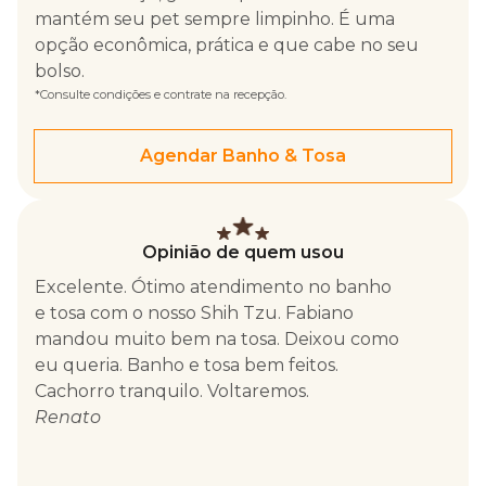
mantém seu pet sempre limpinho. É uma
opção econômica, prática e que cabe no seu
bolso.
*Consulte condições e contrate na recepção.
Agendar Banho & Tosa
Opinião de quem usou
ram
Excelente. Ótimo atendimento no banho
Equipe mu
eço
e tosa com o nosso Shih Tzu. Fabiano
pet saiu l
mandou muito bem na tosa. Deixou como
tranquilo
eu queria. Banho e tosa bem feitos.
tosa.
Cachorro tranquilo. Voltaremos.
Marina
Renato