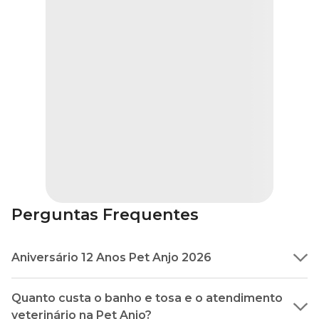
Perguntas Frequentes
Aniversário 12 Anos Pet Anjo 2026
A marca Pet Anjo está completando 12 Anos!
Quanto custa o banho e tosa e o atendimento
Durante o mês de junho aproveite 12% OFF* no 1º banho
no Centro Estético Pet Anjo + 12% OFF* Cobasi para
veterinário na Pet Anjo?